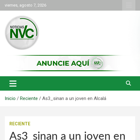
Saltar
viernes, agosto 7, 2026
al
contenido
las noticias de Cartago y el norte del valle como deben ser
NVC Noticias
Inicio
Reciente
As3_sinan a un joven en Alcalá
RECIENTE
As3_sinan a un joven en