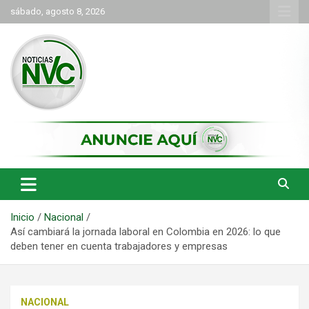
Saltar
sábado, agosto 8, 2026
al
contenido
las noticias de Cartago y el norte del valle como deben ser
NVC Noticias
Inicio
Nacional
Así cambiará la jornada laboral en Colombia en 2026: lo que
deben tener en cuenta trabajadores y empresas
NACIONAL