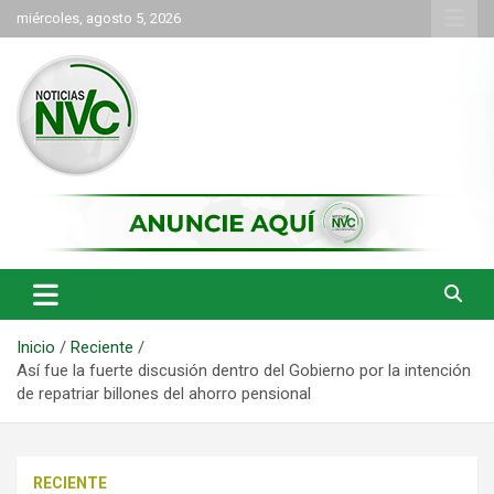
Saltar
miércoles, agosto 5, 2026
al
contenido
las noticias de Cartago y el norte del valle como deben ser
NVC Noticias
Inicio
Reciente
Así fue la fuerte discusión dentro del Gobierno por la intención
de repatriar billones del ahorro pensional
RECIENTE