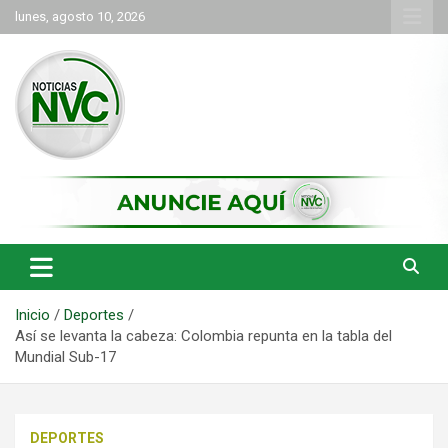
Saltar
lunes, agosto 10, 2026
al
contenido
las noticias de Cartago y el norte del valle como deben ser
NVC Noticias
Inicio
Deportes
Así se levanta la cabeza: Colombia repunta en la tabla del
Mundial Sub-17
DEPORTES