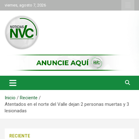
Saltar
viernes, agosto 7, 2026
al
contenido
las noticias de Cartago y el norte del valle como deben ser
NVC Noticias
Inicio
Reciente
Atentados en el norte del Valle dejan 2 personas muertas y 3
lesionadas
RECIENTE