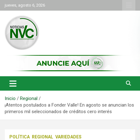
Saltar
jueves, agosto 6, 2026
al
contenido
las noticias de Cartago y el norte del valle como deben ser
NVC Noticias
Inicio
Regional
¡Atentos postulados a Fonder Valle! En agosto se anuncian los
primeros mil seleccionados de créditos cero interés
POLÍTICA
REGIONAL
VARIEDADES