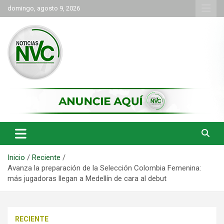
Saltar
domingo, agosto 9, 2026
al
contenido
las noticias de Cartago y el norte del valle como deben ser
NVC Noticias
Inicio
Reciente
Avanza la preparación de la Selección Colombia Femenina:
más jugadoras llegan a Medellín de cara al debut
RECIENTE