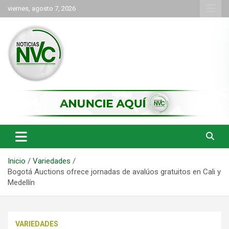
Saltar
viernes, agosto 7, 2026
al
contenido
las noticias de Cartago y el norte del valle como deben ser
NVC Noticias
Inicio
Variedades
Bogotá Auctions ofrece jornadas de avalúos gratuitos en Cali y
Medellín
VARIEDADES