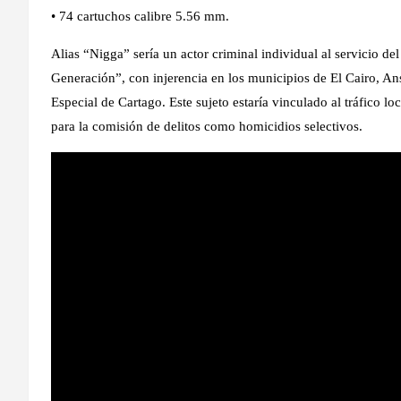
• 74 cartuchos calibre 5.56 mm.
Alias “Nigga” sería un actor criminal individual al servici
Generación”, con injerencia en los municipios de El Cairo, Ans
Especial de Cartago. Este sujeto estaría vinculado al tráfico l
para la comisión de delitos como homicidios selectivos.