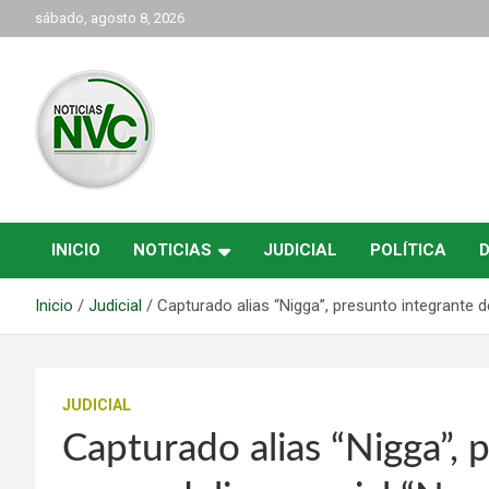
Saltar
sábado, agosto 8, 2026
al
contenido
las noticias de Cartago y el norte del valle como deben ser
NVC Noticias
INICIO
NOTICIAS
JUDICIAL
POLÍTICA
Inicio
Judicial
Capturado alias “Nigga”, presunto integrante d
JUDICIAL
Capturado alias “Nigga”, 