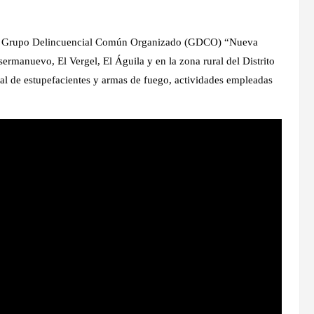
o del Grupo Delincuencial Común Organizado (GDCO) “Nueva
ermanuevo, El Vergel, El Águila y en la zona rural del Distrito
ocal de estupefacientes y armas de fuego, actividades empleadas