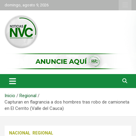
Saltar
domingo, agosto 9, 2026
al
contenido
las noticias de Cartago y el norte del valle como deben ser
NVC Noticias
Inicio
Regional
Capturan en flagrancia a dos hombres tras robo de camioneta
en El Cerrito (Valle del Cauca)
NACIONAL
REGIONAL