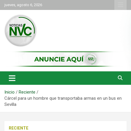
Saltar
jueves, agosto 6, 2026
al
contenido
las noticias de Cartago y el norte del valle como deben ser
NVC Noticias
Inicio
Reciente
Cárcel para un hombre que transportaba armas en un bus en
Sevilla
RECIENTE