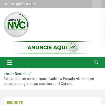
Saltar
sábado, agosto 8, 2026
al
contenido
las noticias de Cartago y el norte del valle como deben ser
NVC Noticias
Inicio
Reciente
Centenares de campesinos invaden la Posada Alemana en
protesta por garantías sociales en el Quindío
RECIENTE