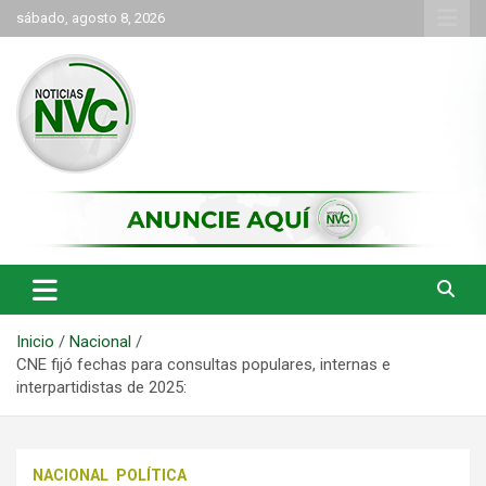
Saltar
sábado, agosto 8, 2026
al
contenido
las noticias de Cartago y el norte del valle como deben ser
NVC Noticias
Inicio
Nacional
CNE fijó fechas para consultas populares, internas e
interpartidistas de 2025:
NACIONAL
POLÍTICA