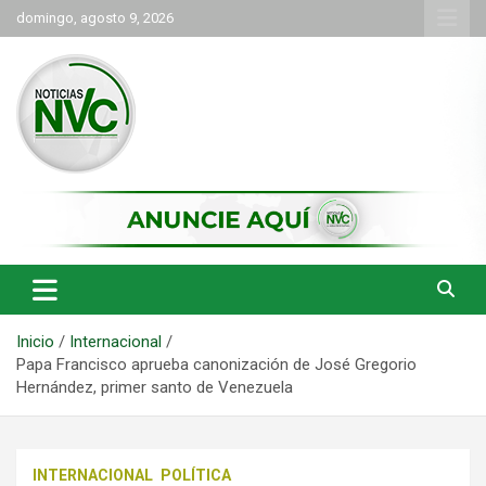
Saltar
domingo, agosto 9, 2026
al
contenido
las noticias de Cartago y el norte del valle como deben ser
NVC Noticias
Inicio
Internacional
Papa Francisco aprueba canonización de José Gregorio
Hernández, primer santo de Venezuela
INTERNACIONAL
POLÍTICA