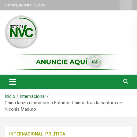
Saltar
viernes, agosto 7, 2026
al
contenido
las noticias de Cartago y el norte del valle como deben ser
NVC Noticias
Inicio
Internacional
China lanza ultimátum a Estados Unidos tras la captura de
Nicolás Maduro
INTERNACIONAL
POLÍTICA