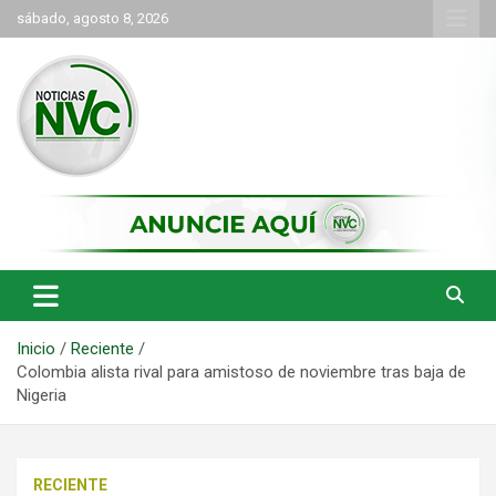
Saltar
sábado, agosto 8, 2026
al
contenido
las noticias de Cartago y el norte del valle como deben ser
NVC Noticias
Inicio
Reciente
Colombia alista rival para amistoso de noviembre tras baja de
Nigeria
RECIENTE