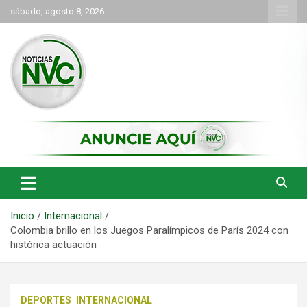
Saltar
sábado, agosto 8, 2026
al
contenido
las noticias de Cartago y el norte del valle como deben ser
NVC Noticias
Inicio
Internacional
Colombia brillo en los Juegos Paralímpicos de París 2024 con
histórica actuación
DEPORTES
INTERNACIONAL