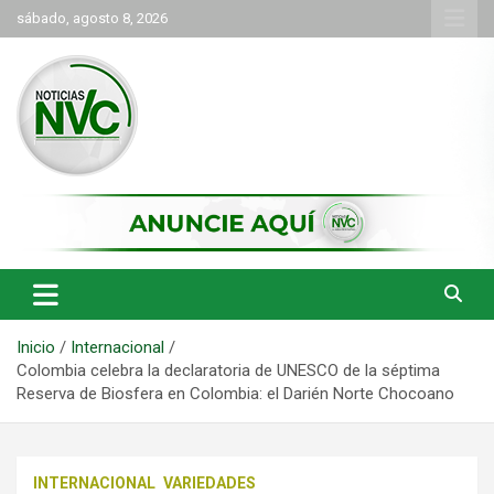
Saltar
sábado, agosto 8, 2026
al
contenido
las noticias de Cartago y el norte del valle como deben ser
NVC Noticias
Inicio
Internacional
Colombia celebra la declaratoria de UNESCO de la séptima
Reserva de Biosfera en Colombia: el Darién Norte Chocoano
INTERNACIONAL
VARIEDADES