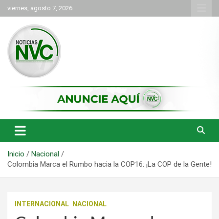
Saltar
viernes, agosto 7, 2026
al
contenido
las noticias de Cartago y el norte del valle como deben ser
NVC Noticias
Inicio
Nacional
Colombia Marca el Rumbo hacia la COP16: ¡La COP de la Gente!
INTERNACIONAL
NACIONAL