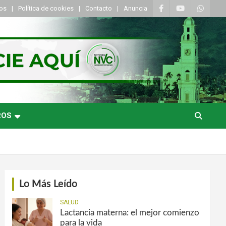
tos
Política de cookies
Contacto
Anuncia
ROS
Lo Más Leído
SALUD
Lactancia materna: el mejor comienzo
para la vida