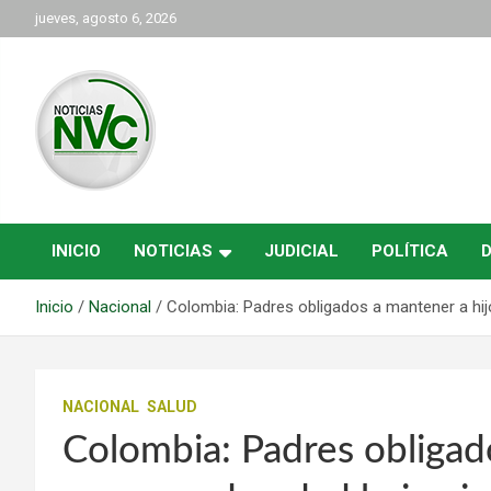
Saltar
jueves, agosto 6, 2026
al
contenido
las noticias de Cartago y el norte del valle como deben ser
NVC Noticias
INICIO
NOTICIAS
JUDICIAL
POLÍTICA
Inicio
Nacional
Colombia: Padres obligados a mantener a hij
NACIONAL
SALUD
Colombia: Padres obligad