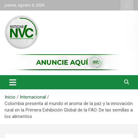
Saltar
jueves, agosto 6, 2026
al
contenido
las noticias de Cartago y el norte del valle como deben ser
NVC Noticias
Inicio
Internacional
Colombia presenta al mundo el aroma de la paz y la innovación
rural en la Primera Exhibición Global de la FAO: De las semillas a
los alimentos