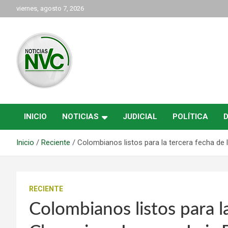
Saltar
viernes, agosto 7, 2026
al
contenido
las noticias de Cartago y el norte del valle como deben ser
NVC Noticias
INICIO
NOTICIAS
JUDICIAL
POLÍTICA
Inicio
Reciente
Colombianos listos para la tercera fecha de
RECIENTE
Colombianos listos para l