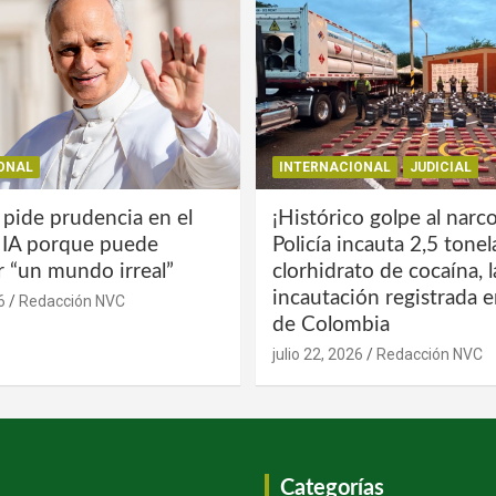
ONAL
INTERNACIONAL
JUDICIAL
 pide prudencia en el
¡Histórico golpe al narco
a IA porque puede
Policía incauta 2,5 tone
r “un mundo irreal”
clorhidrato de cocaína, 
incautación registrada en
6
Redacción NVC
de Colombia
julio 22, 2026
Redacción NVC
Categorías