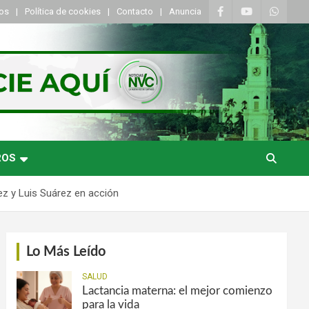
tos
Política de cookies
Contacto
Anuncia
ROS
ez y Luis Suárez en acción
Lo Más Leído
SALUD
Lactancia materna: el mejor comienzo
para la vida