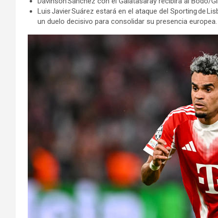
Dávinson Sánchez con el Galatasaray recibirá al Bodo/Gl
Luis Javier Suárez estará en el ataque del Sporting de L
un duelo decisivo para consolidar su presencia europea.