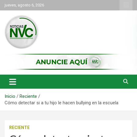
Saltar
jueves, agosto 6, 2026
al
contenido
las noticias de Cartago y el norte del valle como deben ser
NVC Noticias
Inicio
Reciente
Cómo detectar si a tu hijo le hacen bullying en la escuela
RECIENTE