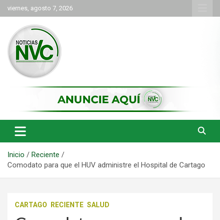
Saltar
viernes, agosto 7, 2026
al
contenido
las noticias de Cartago y el norte del valle como deben ser
NVC Noticias
Inicio
Reciente
Comodato para que el HUV administre el Hospital de Cartago
CARTAGO
RECIENTE
SALUD