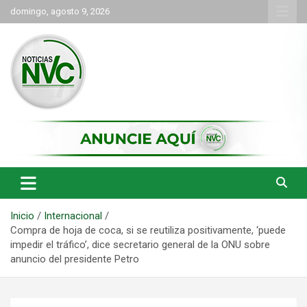
Saltar
domingo, agosto 9, 2026
al
contenido
las noticias de Cartago y el norte del valle como deben ser
NVC Noticias
Inicio
Internacional
Compra de hoja de coca, si se reutiliza positivamente, ‘puede
impedir el tráfico’, dice secretario general de la ONU sobre
anuncio del presidente Petro