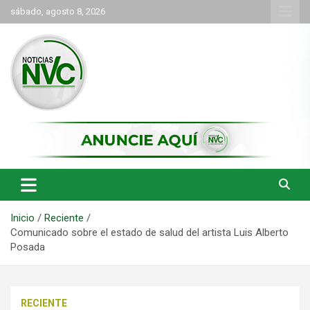
Saltar
sábado, agosto 8, 2026
al
contenido
las noticias de Cartago y el norte del valle como deben ser
NVC Noticias
Inicio
Reciente
Comunicado sobre el estado de salud del artista Luis Alberto
Posada
RECIENTE