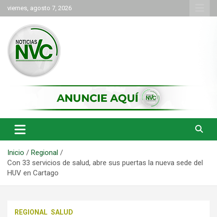
Saltar
viernes, agosto 7, 2026
al
contenido
las noticias de Cartago y el norte del valle como deben ser
NVC Noticias
Inicio
Regional
Con 33 servicios de salud, abre sus puertas la nueva sede del
HUV en Cartago
REGIONAL
SALUD