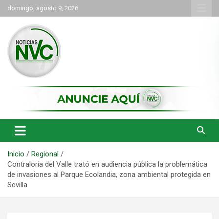
Saltar
domingo, agosto 9, 2026
al
contenido
las noticias de Cartago y el norte del valle como deben ser
NVC Noticias
Inicio
Regional
Contraloría del Valle trató en audiencia pública la problemática
de invasiones al Parque Ecolandia, zona ambiental protegida en
Sevilla