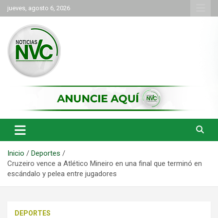
Saltar
jueves, agosto 6, 2026
al
contenido
las noticias de Cartago y el norte del valle como deben ser
NVC Noticias
Inicio
Deportes
Cruzeiro vence a Atlético Mineiro en una final que terminó en
escándalo y pelea entre jugadores
DEPORTES