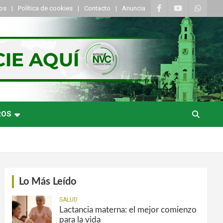
tos
Política de cookies
Contacto
Anuncia
ROS
Lo Más Leído
SALUD
Lactancia materna: el mejor comienzo
para la vida