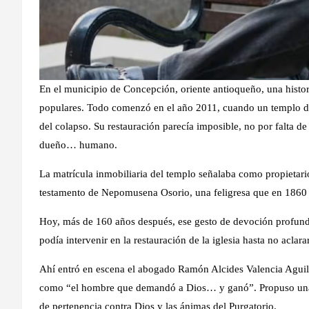
En el municipio de Concepción, oriente antioqueño, una historia
populares. Todo comenzó en el año 2011, cuando un templo dec
del colapso. Su restauración parecía imposible, no por falta de
dueño… humano.
La matrícula inmobiliaria del templo señalaba como propietar
testamento de Nepomusena Osorio, una feligresa que en 1860 
Hoy, más de 160 años después, ese gesto de devoción profunda
podía intervenir en la restauración de la iglesia hasta no aclarar
Ahí entró en escena el abogado Ramón Alcides Valencia Agui
como “el hombre que demandó a Dios… y ganó”. Propuso una sa
de pertenencia contra Dios y las ánimas del Purgatorio.