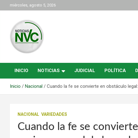
Saltar
miércoles, agosto 5, 2026
al
contenido
las noticias de Cartago y el norte del valle como deben ser
NVC Noticias
INICIO
NOTICIAS
JUDICIAL
POLÍTICA
Inicio
Nacional
Cuando la fe se convierte en obstáculo lega
NACIONAL
VARIEDADES
Cuando la fe se convierte