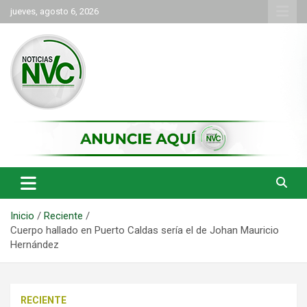
Saltar
jueves, agosto 6, 2026
al
contenido
las noticias de Cartago y el norte del valle como deben ser
NVC Noticias
Inicio
Reciente
Cuerpo hallado en Puerto Caldas sería el de Johan Mauricio
Hernández
RECIENTE