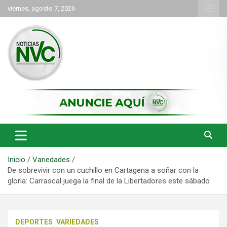
Saltar
viernes, agosto 7, 2026
al
contenido
las noticias de Cartago y el norte del valle como deben ser
NVC Noticias
Inicio
Variedades
De sobrevivir con un cuchillo en Cartagena a soñar con la
gloria: Carrascal juega la final de la Libertadores este sábado
DEPORTES
VARIEDADES