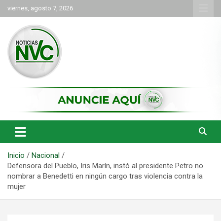
Saltar
viernes, agosto 7, 2026
al
contenido
las noticias de Cartago y el norte del valle como deben ser
NVC Noticias
Inicio
Nacional
Defensora del Pueblo, Iris Marín, instó al presidente Petro no
nombrar a Benedetti en ningún cargo tras violencia contra la
mujer