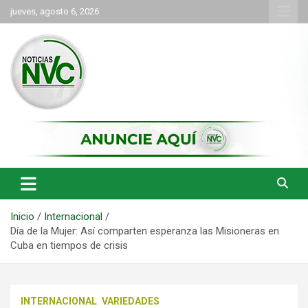
Saltar
jueves, agosto 6, 2026
al
contenido
las noticias de Cartago y el norte del valle como deben ser
NVC Noticias
Inicio
Internacional
Día de la Mujer: Así comparten esperanza las Misioneras en
Cuba en tiempos de crisis
INTERNACIONAL
VARIEDADES