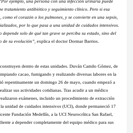
“Por ejemplo, una persona con una infección urinaria puede
 tratamiento antibiótico y seguimiento clínico. Pero si esa
 como el corazón o los pulmones, y se convierte en una sepsis,
ializados, por lo que pasa a una unidad de cuidados intensivos.
no depende solo de qué tan grave se perciba su estado, sino del
o de su evolución”,
explica el doctor Dormar Barrios.
 se construyen dentro de estas unidades. Duván Camilo Gómez, de
 limpiando cacao, fumigando y realizando diversas labores en la
ambió repentinamente un domingo 26 de mayo, cuando empezó a
alizar sus actividades cotidianas. Tras acudir a un médico
e realizaron exámenes, incluido un procedimiento de extracción
 a la unidad de cuidados intensivos (UCI), donde permaneció 17
Vicente Fundación Medellín, a la UCI Neurocrítica San Rafael,
diente a depender completamente del equipo médico para sus