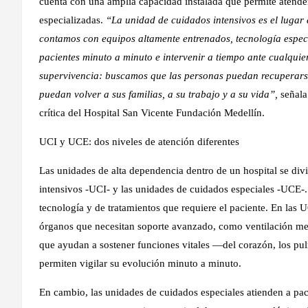
cuenta con una amplia capacidad instalada que permite atender
especializadas.
“La unidad de cuidados intensivos es el lugar 
contamos con equipos altamente entrenados, tecnología especi
pacientes minuto a minuto e intervenir a tiempo ante cualquie
supervivencia: buscamos que las personas puedan recuperarse 
puedan volver a sus familias, a su trabajo y a su vida”,
señala
crítica del Hospital San Vicente Fundación Medellín.
UCI y UCE: dos niveles de atención diferentes
Las unidades de alta dependencia dentro de un hospital se divi
intensivos -UCI- y las unidades de cuidados especiales -UCE-. 
tecnología y de tratamientos que requiere el paciente. En las
órganos que necesitan soporte avanzado, como ventilación me
que ayudan a sostener funciones vitales —del corazón, los p
permiten vigilar su evolución minuto a minuto.
En cambio, las unidades de cuidados especiales atienden a pa