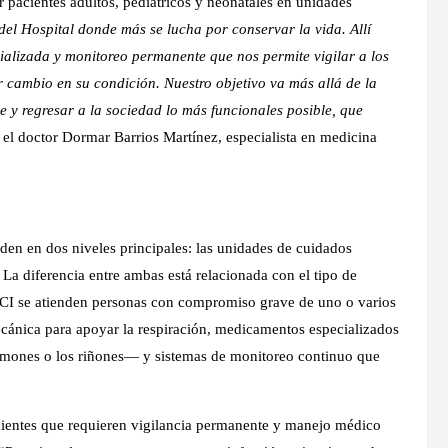
 pacientes adultos, pediátricos y neonatales en unidades
del Hospital donde más se lucha por conservar la vida. Allí
alizada y monitoreo permanente que nos permite vigilar a los
r cambio en su condición. Nuestro objetivo va más allá de la
y regresar a la sociedad lo más funcionales posible, que
 el doctor Dormar Barrios Martínez, especialista en medicina
den en dos niveles principales: las unidades de cuidados
La diferencia entre ambas está relacionada con el tipo de
 UCI se atienden personas con compromiso grave de uno o varios
cánica para apoyar la respiración, medicamentos especializados
ulmones o los riñones— y sistemas de monitoreo continuo que
cientes que requieren vigilancia permanente y manejo médico