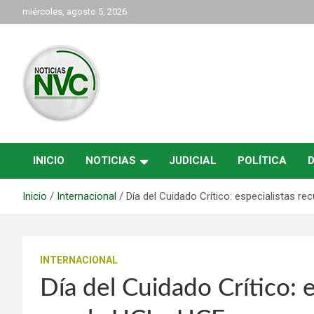
Saltar
miércoles, agosto 5, 2026
al
contenido
las noticias de Cartago y el norte del valle como deben ser
NVC Noticias
INICIO
NOTICIAS
JUDICIAL
POLÍTICA
Inicio
Internacional
Día del Cuidado Crítico: especialistas re
INTERNACIONAL
Día del Cuidado Crítico: 