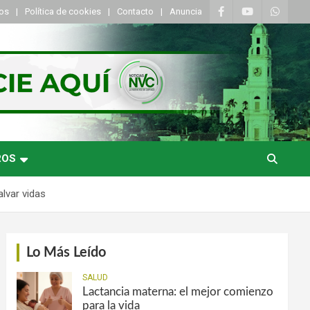
tos
Política de cookies
Contacto
Anuncia
ROS
alvar vidas
Lo Más Leído
SALUD
Lactancia materna: el mejor comienzo
para la vida