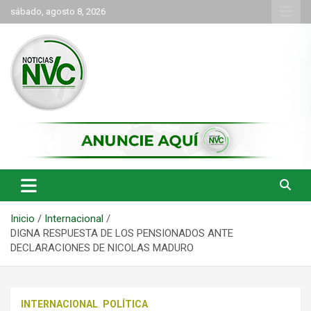
Saltar
sábado, agosto 8, 2026
al
contenido
las noticias de Cartago y el norte del valle como deben ser
NVC Noticias
Inicio
Internacional
DIGNA RESPUESTA DE LOS PENSIONADOS ANTE
DECLARACIONES DE NICOLAS MADURO
INTERNACIONAL
POLÍTICA