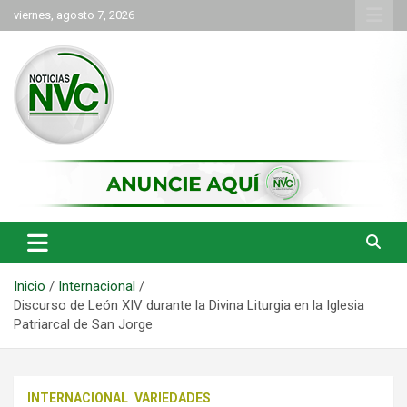
Saltar
viernes, agosto 7, 2026
al
contenido
las noticias de Cartago y el norte del valle como deben ser
NVC Noticias
Inicio
Internacional
Discurso de León XIV durante la Divina Liturgia en la Iglesia
Patriarcal de San Jorge
INTERNACIONAL
VARIEDADES