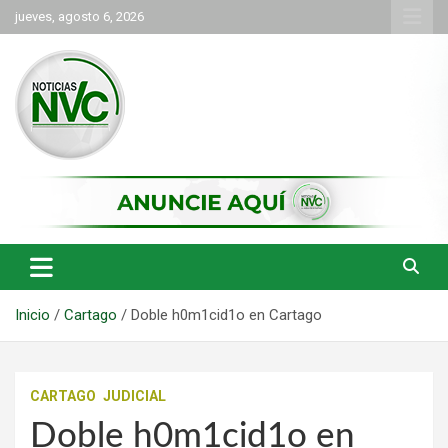
Saltar
jueves, agosto 6, 2026
al
contenido
las noticias de Cartago y el norte del valle como deben ser
NVC Noticias
Inicio
Cartago
Doble h0m1cid1o en Cartago
CARTAGO
JUDICIAL
Doble h0m1cid1o en