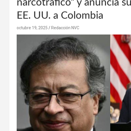
narcotráfico” y anuncia 
EE. UU. a Colombia
octubre 19, 2025
Redacción NVC