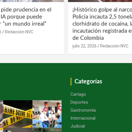
 pide prudencia en el
¡Histórico golpe al narco
a IA porque puede
Policía incauta 2,5 tone
r “un mundo irreal”
clorhidrato de cocaína, 
incautación registrada en
6
Redacción NVC
de Colombia
julio 22, 2026
Redacción NVC
Categorías
Cartago
Deportes
Gastronomía
Internacional
Judicial