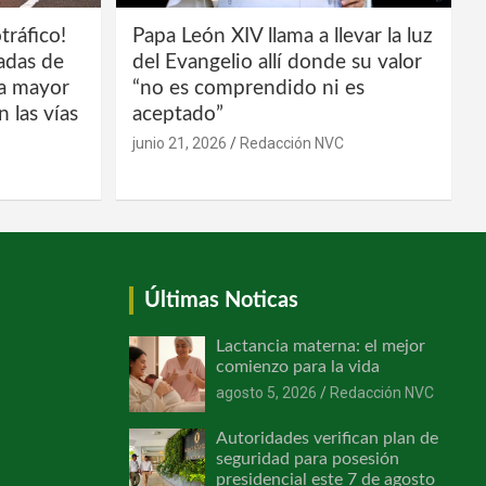
tráfico!
Papa León XIV llama a llevar la luz
ladas de
del Evangelio allí donde su valor
la mayor
“no es comprendido ni es
 las vías
aceptado”
junio 21, 2026
Redacción NVC
Últimas Noticas
Lactancia materna: el mejor
comienzo para la vida
agosto 5, 2026
Redacción NVC
Autoridades verifican plan de
seguridad para posesión
presidencial este 7 de agosto