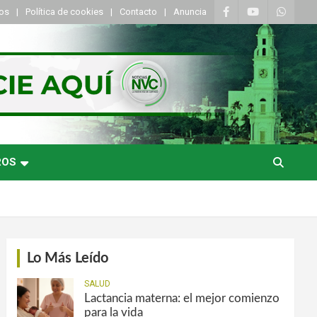
tos
Política de cookies
Contacto
Anuncia
ROS
Lo Más Leído
SALUD
Lactancia materna: el mejor comienzo
para la vida