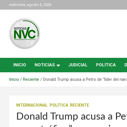
Saltar
miércoles, agosto 5, 2026
al
contenido
las noticias de Cartago y el norte del valle como deben ser
NVC Noticias
INICIO
NOTICIAS
JUDICIAL
POLÍTICA
Inicio
Reciente
Donald Trump acusa a Petro de “líder del nar
INTERNACIONAL
POLÍTICA
RECIENTE
Donald Trump acusa a Pet