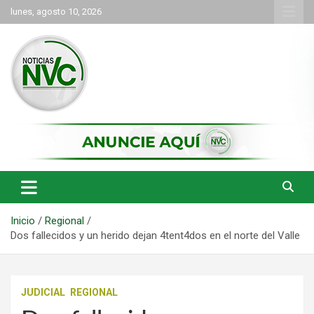
Saltar
lunes, agosto 10, 2026
al
contenido
las noticias de Cartago y el norte del valle como deben ser
NVC Noticias
Inicio
Regional
Dos fallecidos y un herido dejan 4tent4dos en el norte del Valle
JUDICIAL
REGIONAL