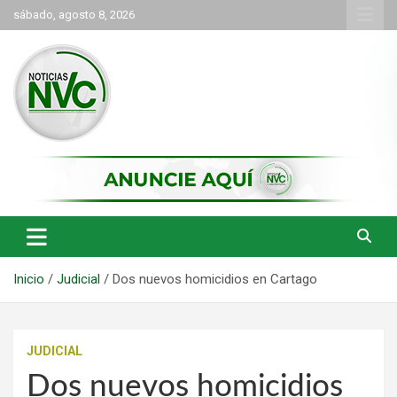
Saltar
sábado, agosto 8, 2026
al
contenido
las noticias de Cartago y el norte del valle como deben ser
NVC Noticias
Inicio
Judicial
Dos nuevos homicidios en Cartago
JUDICIAL
Dos nuevos homicidios