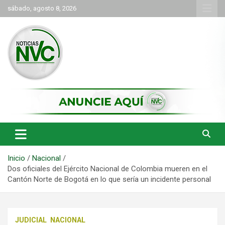
Saltar
sábado, agosto 8, 2026
al
contenido
las noticias de Cartago y el norte del valle como deben ser
NVC Noticias
Inicio
Nacional
Dos oficiales del Ejército Nacional de Colombia mueren en el
Cantón Norte de Bogotá en lo que sería un incidente personal
JUDICIAL
NACIONAL