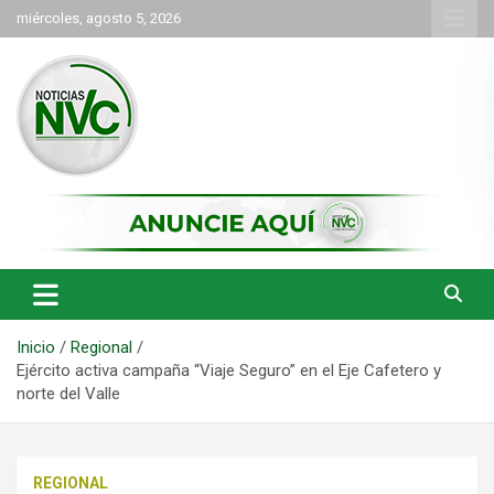
Saltar
miércoles, agosto 5, 2026
al
contenido
las noticias de Cartago y el norte del valle como deben ser
NVC Noticias
Inicio
Regional
Ejército activa campaña “Viaje Seguro” en el Eje Cafetero y
norte del Valle
REGIONAL