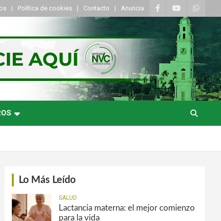
tos
Política de cookies
Contacto
Anuncia
ROS
Lo Más Leído
SALUD
Lactancia materna: el mejor comienzo
para la vida