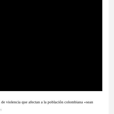
s de violencia que afectan a la población colombiana «sean
.