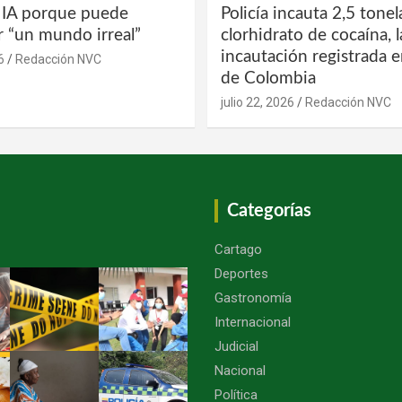
a IA porque puede
Policía incauta 2,5 tone
r “un mundo irreal”
clorhidrato de cocaína, 
incautación registrada en
6
Redacción NVC
de Colombia
julio 22, 2026
Redacción NVC
Categorías
Cartago
Deportes
Gastronomía
Internacional
Judicial
Nacional
Política