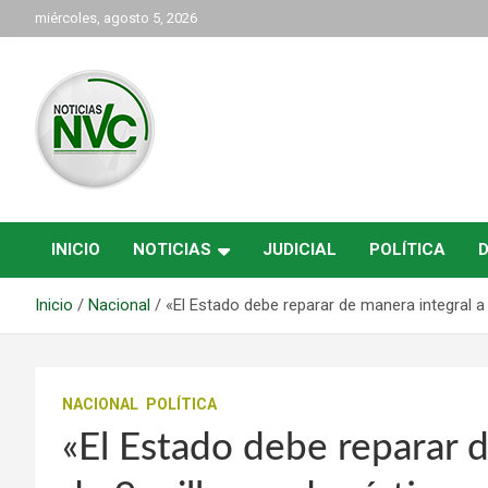
Saltar
miércoles, agosto 5, 2026
al
contenido
las noticias de Cartago y el norte del valle como deben ser
NVC Noticias
INICIO
NOTICIAS
JUDICIAL
POLÍTICA
Inicio
Nacional
«El Estado debe reparar de manera integral 
NACIONAL
POLÍTICA
«El Estado debe reparar 