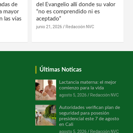
ladas de
del Evangelio allí donde su valor
la mayor
“no es comprendido ni es
 las vías
aceptado”
junio 21, 2026
Redacción NVC
Últimas Noticas
Lactancia materna: el mejor
comienzo para la vida
agosto 5, 2026
Redacción NVC
Autoridades verifican plan de
seguridad para posesión
presidencial este 7 de agosto
en Cali
agosto 5, 2026
Redacción NVC