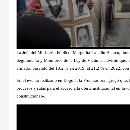
La Jefe del Ministerio Público, Margarita Cabello Blanco, dur
Seguimiento y Monitoreo de la Ley de Víctimas advirtió que, «
armado, pasando del 13,2 % en 2019, al 21,2 % en 2022, con u
En el evento realizado en Bogotá, la Procuradora agregó que, l
procesos y rutas para el acceso a la oferta institucional en fav
constitucional».