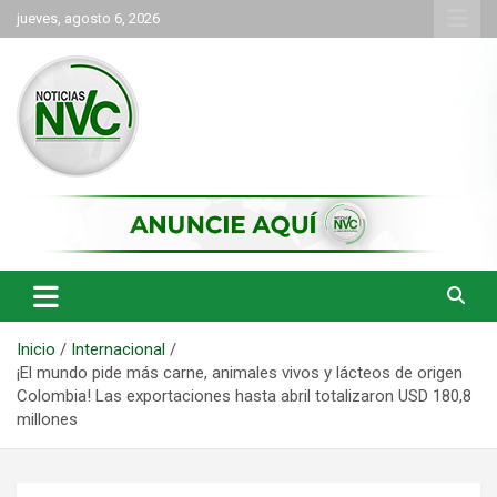
Saltar
jueves, agosto 6, 2026
al
contenido
las noticias de Cartago y el norte del valle como deben ser
NVC Noticias
Inicio
Internacional
¡El mundo pide más carne, animales vivos y lácteos de origen
Colombia! Las exportaciones hasta abril totalizaron USD 180,8
millones