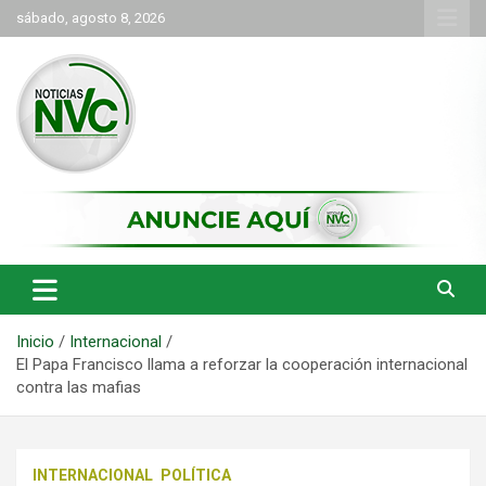
Saltar
sábado, agosto 8, 2026
al
contenido
las noticias de Cartago y el norte del valle como deben ser
NVC Noticias
Inicio
Internacional
El Papa Francisco llama a reforzar la cooperación internacional
contra las mafias
INTERNACIONAL
POLÍTICA