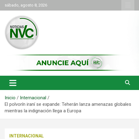
Saltar
sábado, agosto 8, 2026
al
contenido
las noticias de Cartago y el norte del valle como deben ser
NVC Noticias
Inicio
Internacional
El polvorín iraní se expande: Teherán lanza amenazas globales
mientras la indignación llega a Europa
INTERNACIONAL