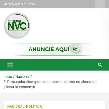
Saltar
viernes, agosto 7, 2026
al
contenido
las noticias de Cartago y el norte del valle como deben ser
NVC Noticias
Inicio
Nacional
El Procurador dice que solo el sector público no alcanza a
jalonar la economía
NACIONAL
POLÍTICA