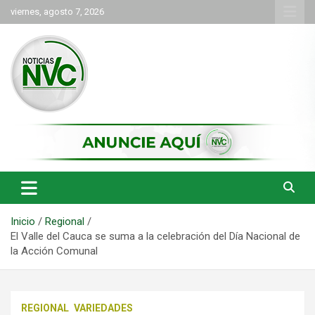
Saltar
viernes, agosto 7, 2026
al
contenido
las noticias de Cartago y el norte del valle como deben ser
NVC Noticias
Inicio
Regional
El Valle del Cauca se suma a la celebración del Día Nacional de
la Acción Comunal
REGIONAL
VARIEDADES