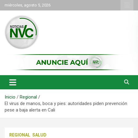
Saltar
miércoles, agosto 5, 2026
al
contenido
las noticias de Cartago y el norte del valle como deben ser
NVC Noticias
Inicio
Regional
El virus de manos, boca y pies: autoridades piden prevención
pese a baja alerta en Cali
REGIONAL
SALUD